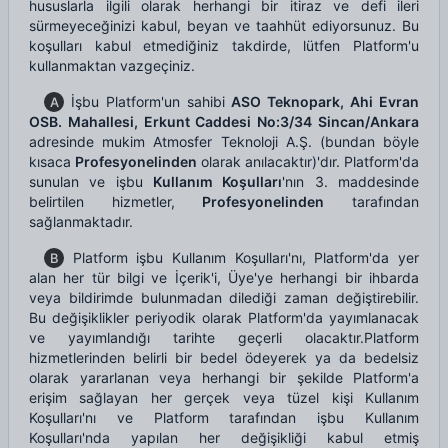
hususlarla ilgili olarak herhangi bir itiraz ve defi ileri
sürmeyeceğinizi kabul, beyan ve taahhüt ediyorsunuz. Bu
koşulları kabul etmediğiniz takdirde, lütfen Platform'u
kullanmaktan vazgeçiniz.
İşbu Platform'un sahibi
ASO Teknopark, Ahi Evran
A
OSB. Mahallesi, Erkunt Caddesi No:3/34 Sincan/Ankara
adresinde mukim Atmosfer Teknoloji A.Ş. (bundan böyle
kısaca
Profesyonelinden
olarak anılacaktır)'dır. Platform'da
sunulan ve işbu
Kullanım Koşulları
'nın 3. maddesinde
belirtilen hizmetler,
Profesyonelinden
tarafından
sağlanmaktadır.
Platform işbu Kullanım Koşulları'nı, Platform'da yer
B
alan her tür bilgi ve İçerik'i, Üye'ye herhangi bir ihbarda
veya bildirimde bulunmadan dilediği zaman değiştirebilir.
Bu değişiklikler periyodik olarak Platform'da yayımlanacak
ve yayımlandığı tarihte geçerli olacaktır.Platform
hizmetlerinden belirli bir bedel ödeyerek ya da bedelsiz
olarak yararlanan veya herhangi bir şekilde Platform'a
erişim sağlayan her gerçek veya tüzel kişi Kullanım
Koşulları'nı ve Platform tarafından işbu Kullanım
Koşulları'nda yapılan her değişikliği kabul etmiş