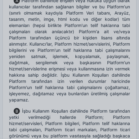
Platform dahilinde erişilen veya hukuka uygun olarak
A
kullanıcılar tarafından sağlanan bilgiler ve bu Platform'un
(sınırlı olmamak kaydıyla Platform Veri tabanı, Arayüz,
tasarım, metin, imge, html kodu ve diğer kodlar) tüm
elemanları (hepsi birlikte Platform'un telif haklarına tabi
çalışmaları olarak anılacaktır) Platform'a ait ve/veya
Platform tarafından üçüncü bir kişiden lisans altında
alınmıştır. Kullanıcı'lar, Platform hizmet/servislerini, Platform
bilgilerini ve Platform'un telif haklarına tabi çalışmalarını
yeniden satmak, işlemek, kopyalamak, paylaşmak,
dağıtmak, sergilemek veya başkasının Platform'un
hizmet/servislerine erişmesi veya kullanmasına izin vermek
hakkına sahip değildir. İşbu Kullanım Koşulları dahilinde
Platform tarafından izin verilen durumlar haricinde
Platform'un telif haklarına tabi çalışmalarını çoğaltamaz,
işleyemez, dağıtamaz veya bunlardan üretilmiş çalışmalar
yapamaz.
İşbu Kullanım Koşulları dahilinde Platform tarafından
B
yetki verilmediği hallerde Platform; Platform
hizmet/servisleri, Platform bilgileri, Platform telif haklarına
tabi çalışmaları, Platform ticari markaları, Platform ticari
görünümü veya bu platform vasıtasıyla sağladığı başkaca