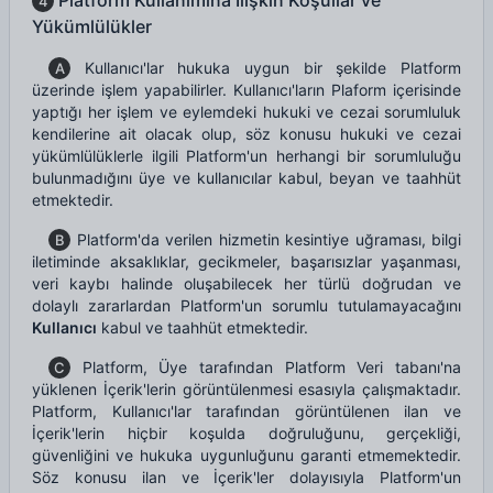
Platform Kullanımına İlişkin Koşullar ve
4
Yükümlülükler
Kullanıcı'lar hukuka uygun bir şekilde Platform
A
üzerinde işlem yapabilirler. Kullanıcı'ların Plaform içerisinde
yaptığı her işlem ve eylemdeki hukuki ve cezai sorumluluk
kendilerine ait olacak olup, söz konusu hukuki ve cezai
yükümlülüklerle ilgili Platform'un herhangi bir sorumluluğu
bulunmadığını üye ve kullanıcılar kabul, beyan ve taahhüt
etmektedir.
Platform'da verilen hizmetin kesintiye uğraması, bilgi
B
iletiminde aksaklıklar, gecikmeler, başarısızlar yaşanması,
veri kaybı halinde oluşabilecek her türlü doğrudan ve
dolaylı zararlardan Platform'un sorumlu tutulamayacağını
Kullanıcı
kabul ve taahhüt etmektedir.
Platform, Üye tarafından Platform Veri tabanı'na
C
yüklenen İçerik'lerin görüntülenmesi esasıyla çalışmaktadır.
Platform, Kullanıcı'lar tarafından görüntülenen ilan ve
İçerik'lerin hiçbir koşulda doğruluğunu, gerçekliği,
güvenliğini ve hukuka uygunluğunu garanti etmemektedir.
Söz konusu ilan ve İçerik'ler dolayısıyla Platform'un