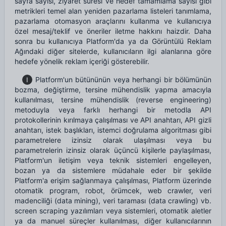
sayfa sayısı, ziyaret süresi ve hedef tamamlama sayısı gibi
metrikleri temel alan yeniden pazarlama listeleri tanımlama,
pazarlama otomasyon araçlarını kullanma ve kullanıcıya
özel mesaj/teklif ve öneriler iletme hakkını haizdir. Daha
sonra bu kullanıcıya Platform'da ya da Görüntülü Reklam
Ağındaki diğer sitelerde, kullanıcıların ilgi alanlarına göre
hedefe yönelik reklam içeriği gösterebilir.
Platform'un bütününün veya herhangi bir bölümünün
I
bozma, değiştirme, tersine mühendislik yapma amacıyla
kullanılması, tersine mühendislik (reverse engineering)
metoduyla veya farklı herhangi bir metodla API
protokollerinin kırılmaya çalışılması ve API anahtarı, API gizli
anahtarı, istek başlıkları, istemci doğrulama algoritması gibi
parametrelere izinsiz olarak ulaşılması veya bu
parametrelerin izinsiz olarak üçüncü kişilerle paylaşılması,
Platform'un iletişim veya teknik sistemleri engelleyen,
bozan ya da sistemlere müdahale eder bir şekilde
Platform'a erişim sağlanmaya çalışılması, Platform üzerinde
otomatik program, robot, örümcek, web crawler, veri
madenciliği (data mining), veri taraması (data crawling) vb.
screen scraping yazılımları veya sistemleri, otomatik aletler
ya da manuel süreçler kullanılması, diğer kullanıcılarının