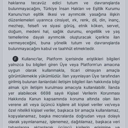
haklarına tecavüz edici tutum ve davranışlarda
bulunmayacağını, Türkiye İnsan Hakları ve Eşitlik Kurumu
Kanunu'nun eşitlik ilkesi ve ayrımcılık yasağına ilişkin
düzenlemeleri uyarınca cinsiyet, ırk, renk, dil, din, inanç,
mezhep, felsefi ve siyasi görüş, etnik köken, servet,
doğum, medeni hal, sağlık durumu, engellilik ve yaş
temellerine dayalı ayrımcılık oluşturacak içerikte ilan
vermeyeceğini, buna yönelik tutum ve davranışlarda
bulunmayacağını kabul ve taahhüt etmektedir.
Kullanıcı'lar, Platform içerisinde eriştikleri bilgileri
F
yalnızca bu bilgileri giren Üye veya Platform'un amacına
uygun olarak kullanmakla, ticari olmayan amaçla
görüntülemekle yükümlüdür. İlan yayınlayan Üye tarafından
girilmiş bulunan ilanlardaki iletişim bilgileri ilan hakkında bilgi
almak için iletişim kurulması amacıyla kullanılabilir. İlanda
yer alabilecek 6698 sayılı Kişisel Verilerin Korunması
Hakkında Kanun kapsamında koruma altında olan ilan
verene ait veya üçüncü kişilere ait kişisel veriler ve/veya
özel nitelikli kişisel veriler, başkaca bir amaçla kullanılamaz,
kopyalanamaz, başka mecralarda doğrudan veya dolaylı
olarak yayınlanamaz, işlenemez, dağıtılamaz, başkaca veri
tabanlarına aktarılarak üçüncü kişilerin erişimine ve