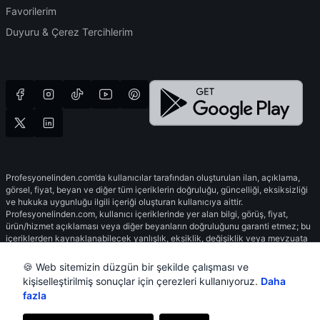
Favorilerim
Duyuru & Çerez Tercihlerim
Profesyonelinden.com’da kullanıcılar tarafından oluşturulan ilan, açıklama,
görsel, fiyat, beyan ve diğer tüm içeriklerin doğruluğu, güncelliği, eksiksizliği
ve hukuka uygunluğu ilgili içeriği oluşturan kullanıcıya aittir.
Profesyonelinden.com, kullanıcı içeriklerinde yer alan bilgi, görüş, fiyat,
ürün/hizmet açıklaması veya diğer beyanların doğruluğunu garanti etmez; bu
içeriklerden kaynaklanabilecek yanlışlık, eksiklik, değişiklik veya mevzuata
aykırılıklardan sorumlu değildir. Detaylı bilgi ve doğrulama için ilgili ilan sahibi,
mağaza veya kullanıcı ile iletişime geçebilirsiniz.
🍪 Web sitemizin düzgün bir şekilde çalışması ve
kişiselleştirilmiş sonuçlar için çerezleri kullanıyoruz.
Daha
fazla
Copyright © 2023-2026 profesyonelinden.com