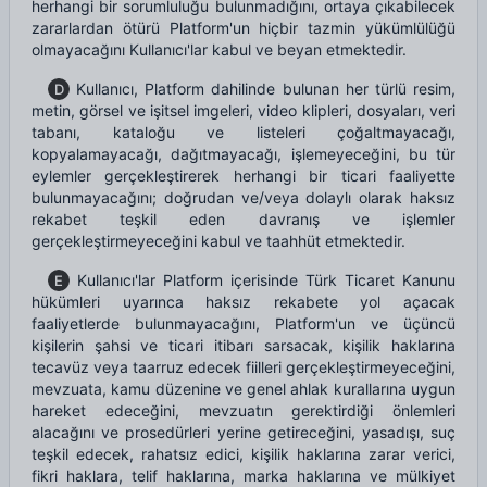
herhangi bir sorumluluğu bulunmadığını, ortaya çıkabilecek
zararlardan ötürü Platform'un hiçbir tazmin yükümlülüğü
olmayacağını Kullanıcı'lar kabul ve beyan etmektedir.
Kullanıcı, Platform dahilinde bulunan her türlü resim,
D
metin, görsel ve işitsel imgeleri, video klipleri, dosyaları, veri
tabanı, kataloğu ve listeleri çoğaltmayacağı,
kopyalamayacağı, dağıtmayacağı, işlemeyeceğini, bu tür
eylemler gerçekleştirerek herhangi bir ticari faaliyette
bulunmayacağını; doğrudan ve/veya dolaylı olarak haksız
rekabet teşkil eden davranış ve işlemler
gerçekleştirmeyeceğini kabul ve taahhüt etmektedir.
Kullanıcı'lar Platform içerisinde Türk Ticaret Kanunu
E
hükümleri uyarınca haksız rekabete yol açacak
faaliyetlerde bulunmayacağını, Platform'un ve üçüncü
kişilerin şahsi ve ticari itibarı sarsacak, kişilik haklarına
tecavüz veya taarruz edecek fiilleri gerçekleştirmeyeceğini,
mevzuata, kamu düzenine ve genel ahlak kurallarına uygun
hareket edeceğini, mevzuatın gerektirdiği önlemleri
alacağını ve prosedürleri yerine getireceğini, yasadışı, suç
teşkil edecek, rahatsız edici, kişilik haklarına zarar verici,
fikri haklara, telif haklarına, marka haklarına ve mülkiyet