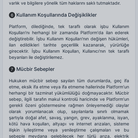
varlık ve bilgilere yönelik tüm haklarını saklı tutmaktadır.
Kullanım Koşullarında Değişiklikler
6
Platform, dilediğinde, tek taraflı olarak işbu Kullanım
Koşulları'nı herhangi bir zamanda Platform'da ilan ederek
değiştirebilir. İşbu Kullanım Koşulları'nın değişen hükümleri,
ilan edildikleri tarihte geçerlilik kazanarak, yürürlüğe
girecektir. İşbu Kullanım Koşulları, Kullanıcı'nın tek taraflı
beyanları ile değiştirilemez.
Mücbir Sebepler
7
Hukuken mücbir sebep sayılan tüm durumlarda, geç ifa
etme, eksik ifa etme veya ifa etmeme hallerinde Platform'un
herhangi bir tazminat yükümlülüğü doğmayacaktır. Mücbir
sebep, ilgili tarafın makul kontrolü haricinde ve Platform'un
gerekli özeni göstermesine rağmen önleyemediği olaylar
olarak yorumlanacak olup, sayılanlarla sınırlı olmamak
şartıyla doğal afet, savaş, yangın, grev, ayaklanma, isyan,
kötü hava koşulları, altyapı ve internet arızaları, sisteme
ilişkin iyileştirme veya yenileştirme çalışmaları ve bu
sebeple meydana gelebilecek her türlü arıza, elektrik