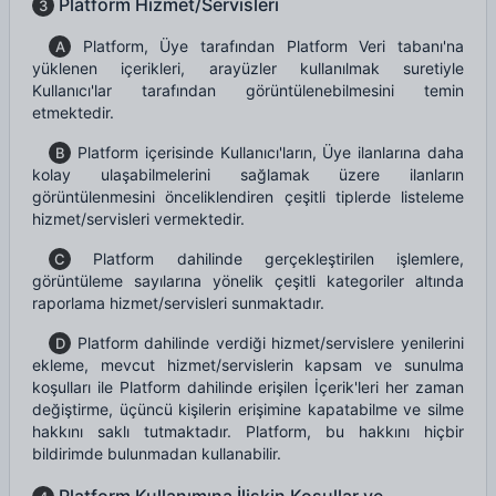
Platform Hizmet/Servisleri
3
Platform, Üye tarafından Platform Veri tabanı'na
A
yüklenen içerikleri, arayüzler kullanılmak suretiyle
Kullanıcı'lar tarafından görüntülenebilmesini temin
etmektedir.
Platform içerisinde Kullanıcı'ların, Üye ilanlarına daha
B
kolay ulaşabilmelerini sağlamak üzere ilanların
görüntülenmesini önceliklendiren çeşitli tiplerde listeleme
hizmet/servisleri vermektedir.
Platform dahilinde gerçekleştirilen işlemlere,
C
görüntüleme sayılarına yönelik çeşitli kategoriler altında
raporlama hizmet/servisleri sunmaktadır.
Platform dahilinde verdiği hizmet/servislere yenilerini
D
ekleme, mevcut hizmet/servislerin kapsam ve sunulma
koşulları ile Platform dahilinde erişilen İçerik'leri her zaman
değiştirme, üçüncü kişilerin erişimine kapatabilme ve silme
hakkını saklı tutmaktadır. Platform, bu hakkını hiçbir
bildirimde bulunmadan kullanabilir.