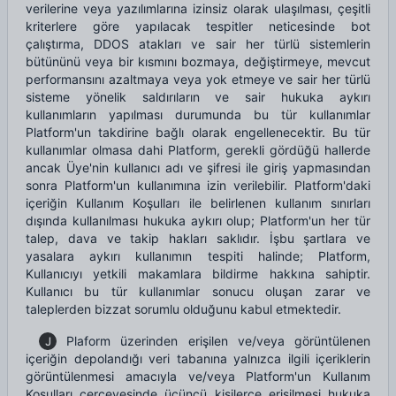
verilerine veya yazılımlarına izinsiz olarak ulaşılması, çeşitli
kriterlere göre yapılacak tespitler neticesinde bot
çalıştırma, DDOS atakları ve sair her türlü sistemlerin
bütününü veya bir kısmını bozmaya, değiştirmeye, mevcut
performansını azaltmaya veya yok etmeye ve sair her türlü
sisteme yönelik saldırıların ve sair hukuka aykırı
kullanımların yapılması durumunda bu tür kullanımlar
Platform'un takdirine bağlı olarak engellenecektir. Bu tür
kullanımlar olmasa dahi Platform, gerekli gördüğü hallerde
ancak Üye'nin kullanıcı adı ve şifresi ile giriş yapmasından
sonra Platform'un kullanımına izin verilebilir. Platform'daki
içeriğin Kullanım Koşulları ile belirlenen kullanım sınırları
dışında kullanılması hukuka aykırı olup; Platform'un her tür
talep, dava ve takip hakları saklıdır. İşbu şartlara ve
yasalara aykırı kullanımın tespiti halinde; Platform,
Kullanıcıyı yetkili makamlara bildirme hakkına sahiptir.
Kullanıcı bu tür kullanımlar sonucu oluşan zarar ve
taleplerden bizzat sorumlu olduğunu kabul etmektedir.
Plaform üzerinden erişilen ve/veya görüntülenen
J
içeriğin depolandığı veri tabanına yalnızca ilgili içeriklerin
görüntülenmesi amacıyla ve/veya Platform'un Kullanım
Koşulları çerçevesinde üçüncü kişilerce erişilmesi hukuka